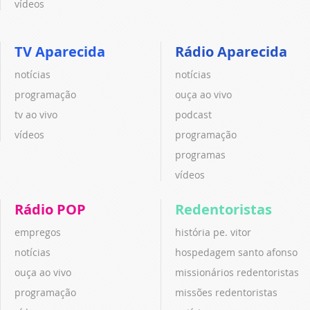
vídeos
TV Aparecida
Rádio Aparecida
notícias
notícias
programação
ouça ao vivo
tv ao vivo
podcast
vídeos
programação
programas
vídeos
Rádio POP
Redentoristas
empregos
história pe. vitor
notícias
hospedagem santo afonso
ouça ao vivo
missionários redentoristas
programação
missões redentoristas