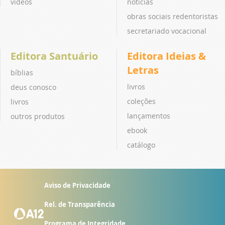
vídeos
notícias
obras sociais redentoristas
secretariado vocacional
Editora Santuário
Editora Ideias &
Letras
bíblias
livros
deus conosco
coleções
livros
lançamentos
outros produtos
ebook
catálogo
Aviso de Privacidade
Rel. de Transparência
Programa de Integridade