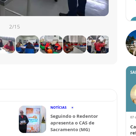
3
/15
SA
NOTÍCIAS
Seguindo o Redentor
07 
apresenta o CAS de
Ca
Sacramento (MG)
re