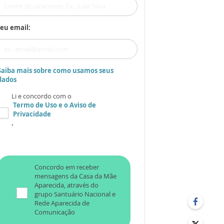
eu email:
Saiba mais sobre como usamos seus
dados
Li e concordo com o
Termo de Uso
e o
Aviso de
Privacidade
.
Concordo em receber
mensagens da Casa da Mãe
Aparecida, através do
grupo Santuário Nacional e
Rede Aparecida de
Comunicação