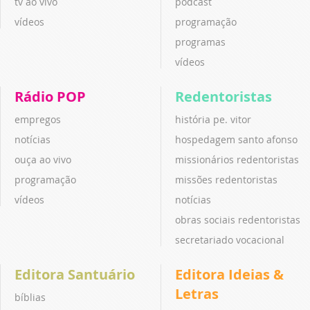
tv ao vivo
podcast
vídeos
programação
programas
vídeos
Rádio POP
Redentoristas
empregos
história pe. vitor
notícias
hospedagem santo afonso
ouça ao vivo
missionários redentoristas
programação
missões redentoristas
vídeos
notícias
obras sociais redentoristas
secretariado vocacional
Editora Santuário
Editora Ideias &
Letras
bíblias