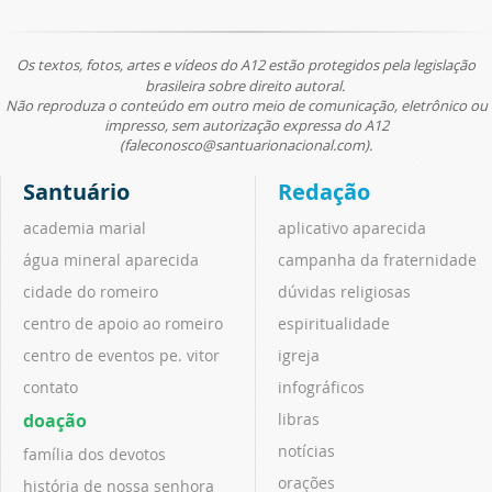
Os textos, fotos, artes e vídeos do A12 estão protegidos pela legislação
brasileira sobre direito autoral.
Não reproduza o conteúdo em outro meio de comunicação, eletrônico ou
impresso, sem autorização expressa do A12
(faleconosco@santuarionacional.com).
Santuário
Redação
academia marial
aplicativo aparecida
água mineral aparecida
campanha da fraternidade
cidade do romeiro
dúvidas religiosas
centro de apoio ao romeiro
espiritualidade
centro de eventos pe. vitor
igreja
contato
infográficos
doação
libras
notícias
família dos devotos
orações
história de nossa senhora