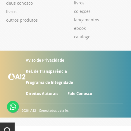
livros
deus conosco
coleções
livros
lançamentos
outros produtos
ebook
catálogo
Aviso de Privacidade
Rel. de Transparência
Programa de Integridade
Direitos Autorais
Fale Conosco
© 2007 - 2026. A12 - Conectados pela fé.