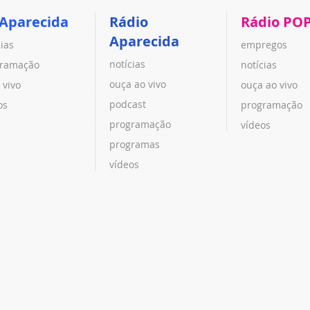
 Aparecida
Rádio
Rádio PO
Aparecida
cias
empregos
notícias
ramação
notícias
ouça ao vivo
 vivo
ouça ao vivo
podcast
os
programação
programação
vídeos
programas
vídeos