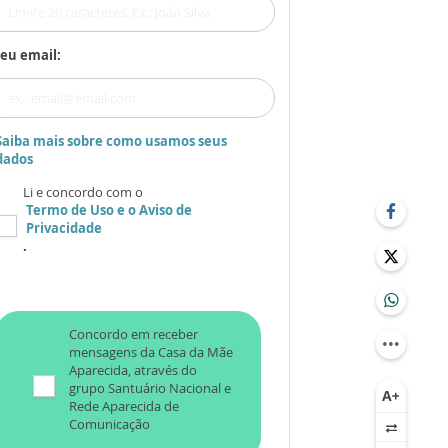
eu email:
Saiba mais sobre como usamos seus
dados
Li e concordo com o
Termo de Uso
e o
Aviso de
Privacidade
.
Concordo em receber
mensagens da Casa da Mãe
Aparecida, através do
grupo Santuário Nacional e
Rede Aparecida de
Comunicação