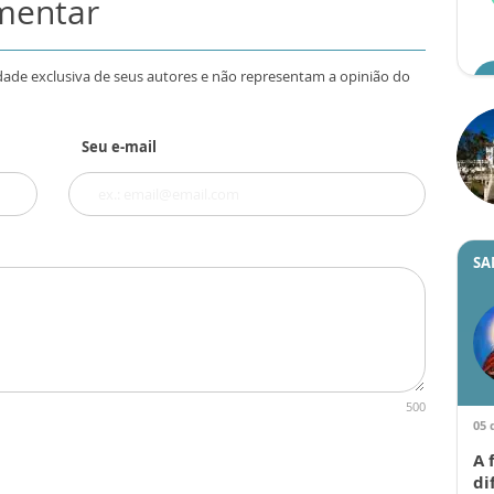
omentar
dade exclusiva de seus autores e não representam a opinião do
Seu e-mail
SA
500
05 
A 
di