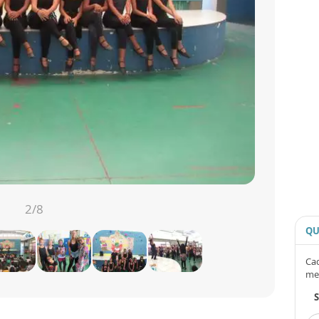
2
/8
QU
Cad
me