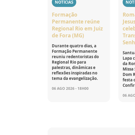
NOTÍCIAS
NOTÍ
Formação
Roma
Permanente reúne
Jesu
Regional Rio em Juiz
cele
de Fora (MG)
Tran
Senh
Durante quatro dias, a
Formação Permanente
Santuá
reuniu redentoristas do
Lapa c
Regional Rio para
da Ro
palestras, dinâmicas e
Missa 
reflexões inspiradas no
Dom Ru
tema da evangelização.
festa 
Confir
06 AGO 2026 - 18H00
06 AGO