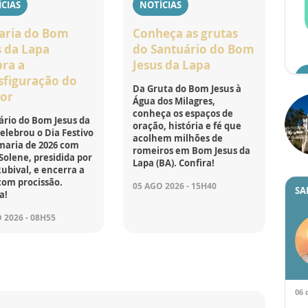
CIAS
NOTÍCIAS
ria do Bom
Conheça as grutas
s da Lapa
do Santuário do Bom
bra a
Jesus da Lapa
sfiguração do
Da Gruta do Bom Jesus à
or
Água dos Milagres,
conheça os espaços de
rio do Bom Jesus da
oração, história e fé que
elebrou o Dia Festivo
acolhem milhões de
maria de 2026 com
romeiros em Bom Jesus da
Solene, presidida por
Lapa (BA). Confira!
bival, e encerra a
com procissão.
05 AGO 2026 - 15H40
SA
a!
 2026 - 08H55
06 