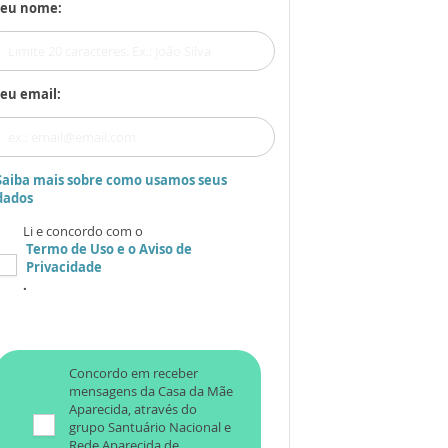
Seu nome:
eu email:
Saiba mais sobre como usamos seus
dados
Li e concordo com o
Termo de Uso
e o
Aviso de
Privacidade
.
Concordo em receber
mensagens da Casa da Mãe
Aparecida, através do
grupo Santuário Nacional e
Rede Aparecida de