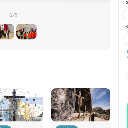
2
/6
S