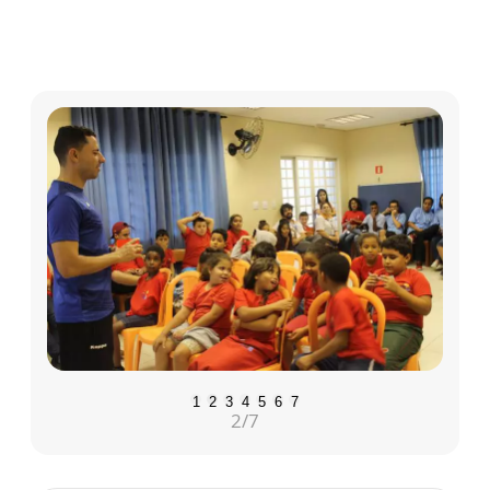
1
2
3
4
5
6
7
2
/7