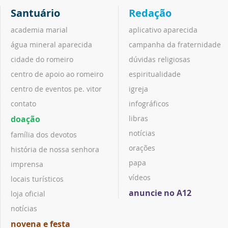
Santuário
Redação
academia marial
aplicativo aparecida
água mineral aparecida
campanha da fraternidade
cidade do romeiro
dúvidas religiosas
centro de apoio ao romeiro
espiritualidade
centro de eventos pe. vitor
igreja
contato
infográficos
doação
libras
notícias
família dos devotos
orações
história de nossa senhora
papa
imprensa
vídeos
locais turísticos
anuncie no A12
loja oficial
notícias
novena e festa