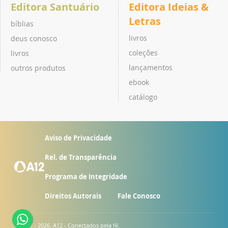
Editora Santuário
Editora Ideias &
Letras
bíblias
livros
deus conosco
coleções
livros
lançamentos
outros produtos
ebook
catálogo
Aviso de Privacidade
Rel. de Transparência
Programa de Integridade
Direitos Autorais
Fale Conosco
© 2007 - 2026. A12 - Conectados pela fé.