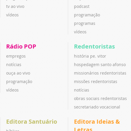
tv ao vivo
podcast
vídeos
programação
programas
vídeos
Rádio POP
Redentoristas
empregos
história pe. vitor
notícias
hospedagem santo afonso
ouça ao vivo
missionários redentoristas
programação
missões redentoristas
vídeos
notícias
obras sociais redentoristas
secretariado vocacional
Editora Santuário
Editora Ideias &
Letras