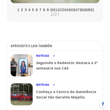
1
2
3
4
5
6
7
8
9
10
11
12
13
14
15
16
17
18
19
20
21
2
/21
APROVEITE E LEIA TAMBÉM
NOTÍCIAS
Seguindo o Redentor destaca o 2º
semestre nos CAS
NOTÍCIAS
Conheça o Centro de Assistência
Social São Geraldo Majella