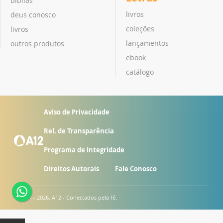
bíblias
livros
deus conosco
coleções
livros
lançamentos
outros produtos
ebook
catálogo
Aviso de Privacidade
Rel. de Transparência
Programa de Integridade
Direitos Autorais
Fale Conosco
© 2007 - 2026. A12 - Conectados pela fé.