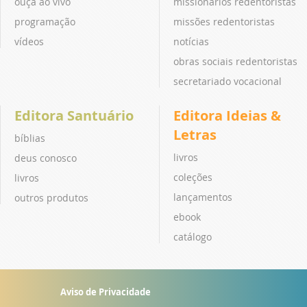
ouça ao vivo
missionários redentoristas
programação
missões redentoristas
vídeos
notícias
obras sociais redentoristas
secretariado vocacional
Editora Santuário
Editora Ideias &
Letras
bíblias
livros
deus conosco
coleções
livros
lançamentos
outros produtos
ebook
catálogo
Aviso de Privacidade