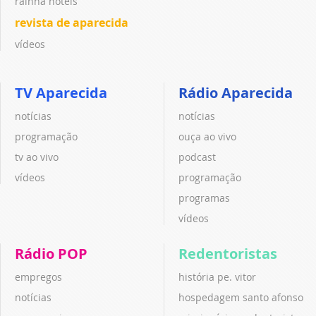
rainha hotéis
revista de aparecida
vídeos
TV Aparecida
Rádio Aparecida
notícias
notícias
programação
ouça ao vivo
tv ao vivo
podcast
vídeos
programação
programas
vídeos
Rádio POP
Redentoristas
empregos
história pe. vitor
notícias
hospedagem santo afonso