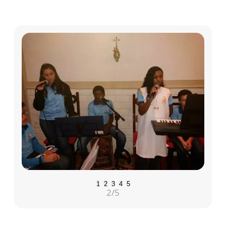
1
2
3
4
5
2
/5