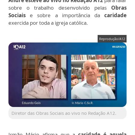
André esteve ao vivo no Redação A12
para falar
sobre o trabalho desenvolvido pelas
Obras
Sociais
e sobre a importância da
caridade
exercida por toda a igreja católica.
Reprodução/A12
Diretor das Obras Sociais ao vivo no Redação A12.
Irmão Mário afirma que a
caridade é aquela