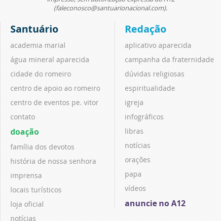
(faleconosco@santuarionacional.com).
Santuário
Redação
academia marial
aplicativo aparecida
água mineral aparecida
campanha da fraternidade
cidade do romeiro
dúvidas religiosas
centro de apoio ao romeiro
espiritualidade
centro de eventos pe. vitor
igreja
contato
infográficos
doação
libras
notícias
família dos devotos
orações
história de nossa senhora
papa
imprensa
vídeos
locais turísticos
anuncie no A12
loja oficial
notícias