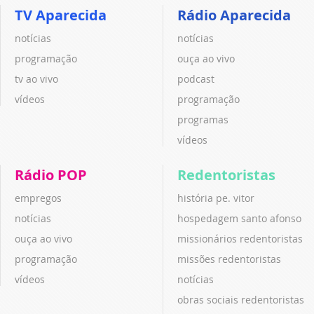
TV Aparecida
Rádio Aparecida
notícias
notícias
programação
ouça ao vivo
tv ao vivo
podcast
vídeos
programação
programas
vídeos
Rádio POP
Redentoristas
empregos
história pe. vitor
notícias
hospedagem santo afonso
ouça ao vivo
missionários redentoristas
programação
missões redentoristas
vídeos
notícias
obras sociais redentoristas