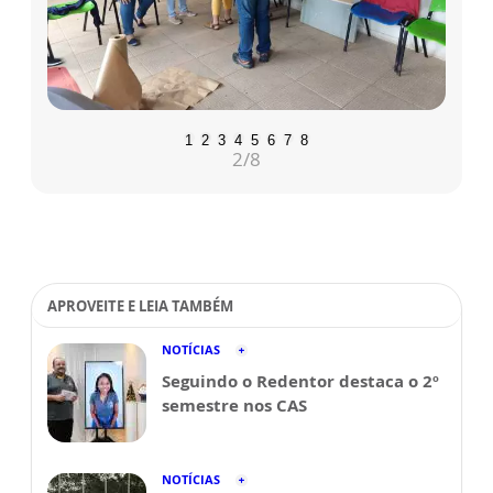
1
2
3
4
5
6
7
8
2
/8
APROVEITE E LEIA TAMBÉM
NOTÍCIAS
Seguindo o Redentor destaca o 2º
semestre nos CAS
NOTÍCIAS