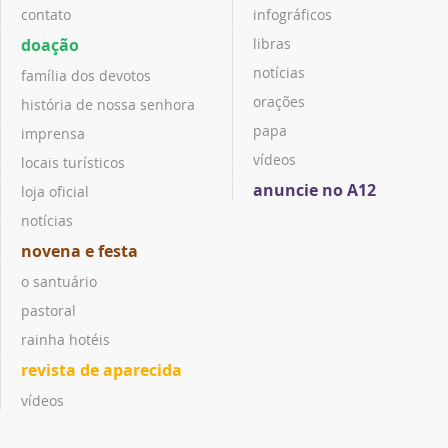
contato
infográficos
doação
libras
notícias
família dos devotos
orações
história de nossa senhora
papa
imprensa
vídeos
locais turísticos
anuncie no A12
loja oficial
notícias
novena e festa
o santuário
pastoral
rainha hotéis
revista de aparecida
vídeos