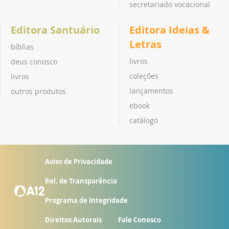
secretariado vocacional
Editora Santuário
Editora Ideias &
Letras
bíblias
livros
deus conosco
coleções
livros
lançamentos
outros produtos
ebook
catálogo
Aviso de Privacidade
Rel. de Transparência
Programa de Integridade
Direitos Autorais
Fale Conosco