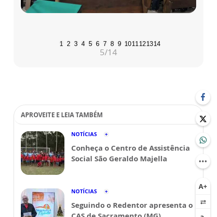
1
2
3
4
5
6
7
8
9
10
11
12
13
14
5
/14
APROVEITE E LEIA TAMBÉM
NOTÍCIAS
Conheça o Centro de Assistência
Social São Geraldo Majella
NOTÍCIAS
Seguindo o Redentor apresenta o
CAS de Sacramento (MG)