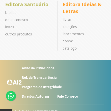
Editora Santuário
Editora Ideias &
Letras
bíblias
livros
deus conosco
coleções
livros
lançamentos
outros produtos
ebook
catálogo
Aviso de Privacidade
Rel. de Transparência
Programa de Integridade
Direitos Autorais
Fale Conosco
© 2007 - 2026. A12 - Conectados pela fé.