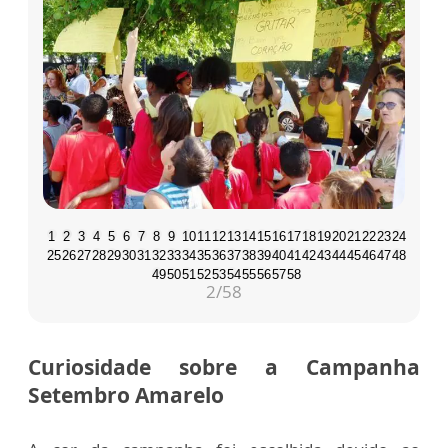
1
2
3
4
5
6
7
8
9
10
11
12
13
14
15
16
17
18
19
20
21
22
23
24
25
26
27
28
29
30
31
32
33
34
35
36
37
38
39
40
41
42
43
44
45
46
47
48
49
50
51
52
53
54
55
56
57
58
2
/58
Curiosidade sobre a Campanha
Setembro Amarelo