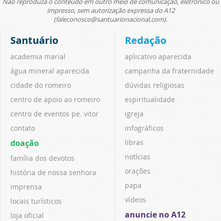
Não reproduza o conteúdo em outro meio de comunicação, eletrônico ou
impresso, sem autorização expressa do A12
(faleconosco@santuarionacional.com).
Santuário
Redação
academia marial
aplicativo aparecida
água mineral aparecida
campanha da fraternidade
cidade do romeiro
dúvidas religiosas
centro de apoio ao romeiro
espiritualidade
centro de eventos pe. vitor
igreja
contato
infográficos
doação
libras
notícias
família dos devotos
orações
história de nossa senhora
papa
imprensa
vídeos
locais turísticos
anuncie no A12
loja oficial