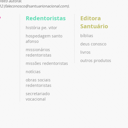
reito autoral.
12 (faleconosco@santuarionacional.com).
P
Redentoristas
Editora
Santuário
história pe. vitor
bíblias
hospedagem santo
afonso
deus conosco
missionários
livros
redentoristas
outros produtos
missões redentoristas
notícias
obras sociais
redentoristas
secretariado
vocacional