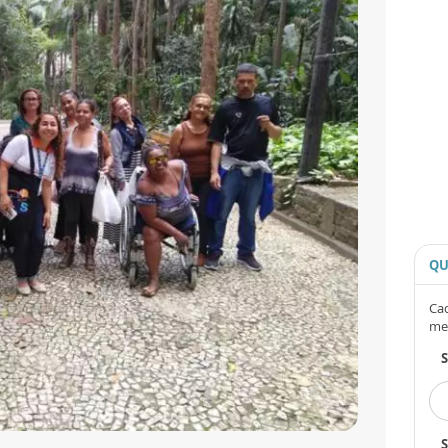
QU
Cad
me
S