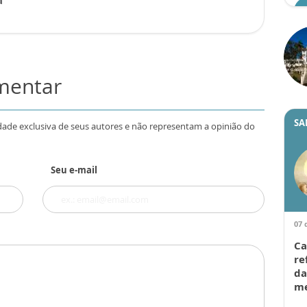
a
omentar
SA
dade exclusiva de seus autores e não representam a opinião do
Seu e-mail
07 
Ca
re
da
me