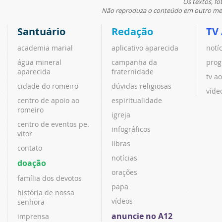
Os textos, fo
Não reproduza o conteúdo em outro meio
Santuário
Redação
TV
academia marial
aplicativo aparecida
notí
água mineral
campanha da
prog
aparecida
fraternidade
tv ao
cidade do romeiro
dúvidas religiosas
víde
centro de apoio ao
espiritualidade
romeiro
igreja
centro de eventos pe.
infográficos
vitor
libras
contato
notícias
doação
orações
família dos devotos
papa
história de nossa
vídeos
senhora
anuncie no A12
imprensa