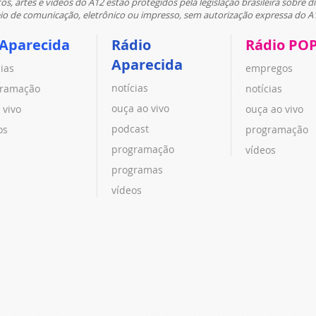
tos, artes e vídeos do A12 estão protegidos pela legislação brasileira sobre di
 de comunicação, eletrônico ou impresso, sem autorização expressa do A
 Aparecida
Rádio
Rádio PO
Aparecida
cias
empregos
notícias
ramação
notícias
ouça ao vivo
 vivo
ouça ao vivo
podcast
os
programação
programação
vídeos
programas
vídeos