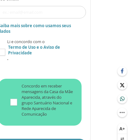
Saiba mais sobre como usamos seus
dados
Li e concordo com o
Termo de Uso
e o
Aviso de
Privacidade
.
Concordo em receber
mensagens da Casa da Mãe
Aparecida, através do
grupo Santuário Nacional e
Rede Aparecida de
Comunicação