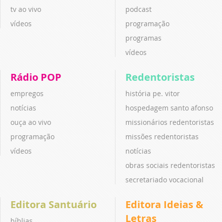
tv ao vivo
podcast
vídeos
programação
programas
vídeos
Rádio POP
Redentoristas
empregos
história pe. vitor
notícias
hospedagem santo afonso
ouça ao vivo
missionários redentoristas
programação
missões redentoristas
vídeos
notícias
obras sociais redentoristas
secretariado vocacional
Editora Santuário
Editora Ideias &
Letras
bíblias