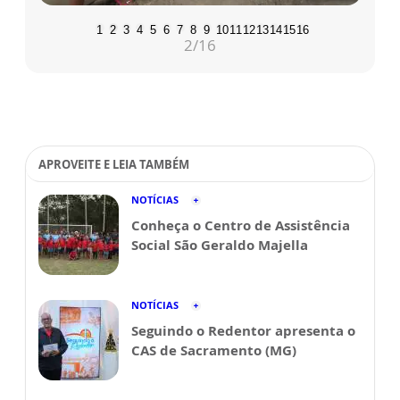
1
2
3
4
5
6
7
8
9
10
11
12
13
14
15
16
2
/16
APROVEITE E LEIA TAMBÉM
NOTÍCIAS
Conheça o Centro de Assistência
Social São Geraldo Majella
NOTÍCIAS
Seguindo o Redentor apresenta o
CAS de Sacramento (MG)