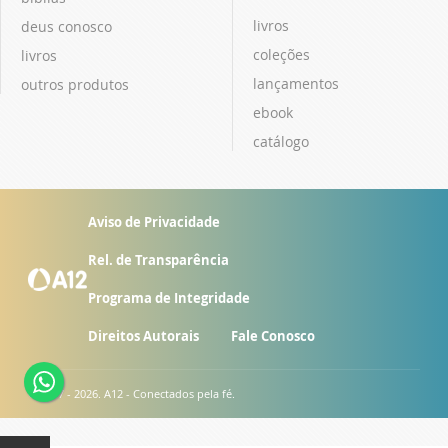
livros
deus conosco
coleções
livros
lançamentos
outros produtos
ebook
catálogo
Aviso de Privacidade
Rel. de Transparência
Programa de Integridade
Direitos Autorais
Fale Conosco
© 2007 - 2026. A12 - Conectados pela fé.