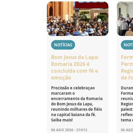
NOTÍCIAS
NOTÍ
Bom Jesus da Lapa:
For
Romaria 2026 é
Perm
concluída com fé e
Regi
emoção
de F
Procissão e celebraçao
Durant
marcaram o
Forma
encerramento da Romaria
reuniu
do Bom Jesus da Lapa,
Region
reunindo milhares de fiéis
palest
na capital baiana da fé.
reflex
Saiba mais!
tema 
06 AGO 2026 - 21H12
06 AGO