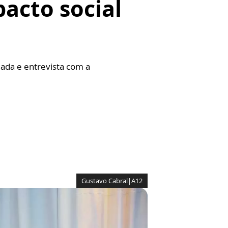
acto social
uada e entrevista com a
Gustavo Cabral|A12