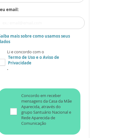
eu email:
Saiba mais sobre como usamos seus
dados
Li e concordo com o
Termo de Uso
e o
Aviso de
Privacidade
.
Concordo em receber
mensagens da Casa da Mãe
Aparecida, através do
grupo Santuário Nacional e
Rede Aparecida de
Comunicação