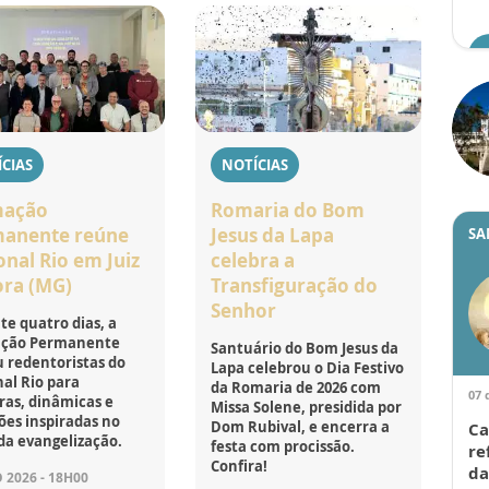
CIAS
NOTÍCIAS
mação
Romaria do Bom
anente reúne
Jesus da Lapa
SA
onal Rio em Juiz
celebra a
ora (MG)
Transfiguração do
Senhor
e quatro dias, a
ção Permanente
Santuário do Bom Jesus da
 redentoristas do
Lapa celebrou o Dia Festivo
al Rio para
da Romaria de 2026 com
07 
ras, dinâmicas e
Missa Solene, presidida por
ões inspiradas no
Dom Rubival, e encerra a
Ca
da evangelização.
festa com procissão.
re
Confira!
da
 2026 - 18H00