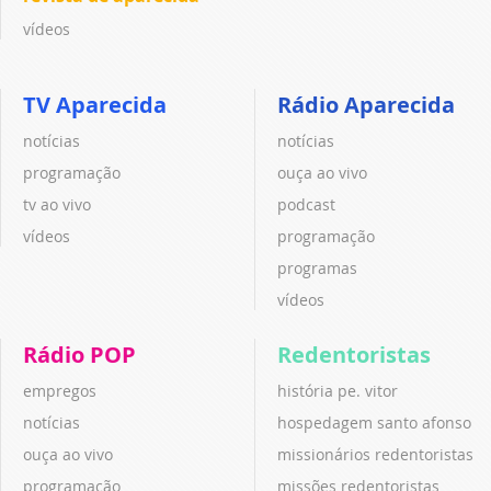
vídeos
TV Aparecida
Rádio Aparecida
notícias
notícias
programação
ouça ao vivo
tv ao vivo
podcast
vídeos
programação
programas
vídeos
Rádio POP
Redentoristas
empregos
história pe. vitor
notícias
hospedagem santo afonso
ouça ao vivo
missionários redentoristas
programação
missões redentoristas