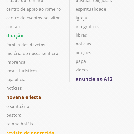
cidade do romeiro
dúvidas religiosas
centro de apoio ao romeiro
espiritualidade
centro de eventos pe. vitor
igreja
contato
infográficos
doação
libras
notícias
família dos devotos
orações
história de nossa senhora
papa
imprensa
vídeos
locais turísticos
anuncie no A12
loja oficial
notícias
novena e festa
o santuário
pastoral
rainha hotéis
revista de aparecida