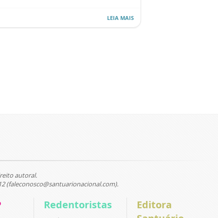
LEIA MAIS
reito autoral.
12 (faleconosco@santuarionacional.com).
P
Redentoristas
Editora