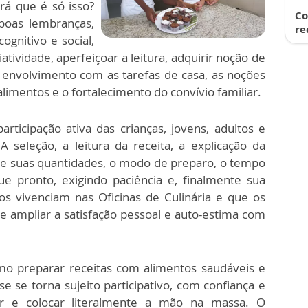
á que é só isso?
Co
boas lembranças,
re
ognitivo e social,
tividade, aperfeiçoar a leitura, adquirir noção de
o envolvimento com as tarefas de casa, as noções
limentos e o fortalecimento do convívio familiar.
ticipação ativa das crianças, jovens, adultos e
A seleção, a leitura da receita, a explicação da
 e suas quantidades, o modo de preparo, o tempo
e pronto, exigindo paciência e, finalmente sua
os vivenciam nas Oficinas de Culinária e que os
e ampliar a satisfação pessoal e auto-estima com
mo preparar receitas com alimentos saudáveis e
se se torna sujeito participativo, com confiança e
car e colocar literalmente a mão na massa. O