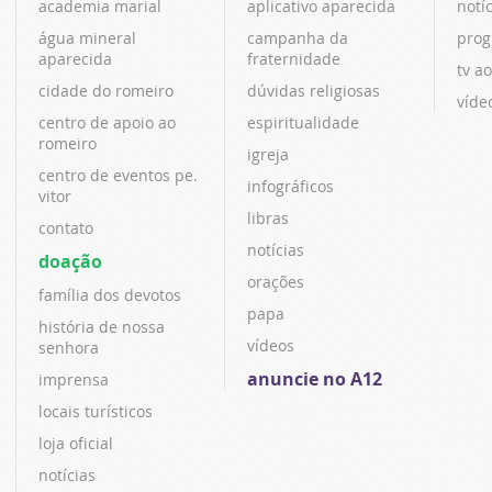
academia marial
aplicativo aparecida
notí
água mineral
campanha da
prog
aparecida
fraternidade
tv ao
cidade do romeiro
dúvidas religiosas
víde
centro de apoio ao
espiritualidade
romeiro
igreja
centro de eventos pe.
infográficos
vitor
libras
contato
notícias
doação
orações
família dos devotos
papa
história de nossa
vídeos
senhora
anuncie no A12
imprensa
locais turísticos
loja oficial
notícias