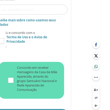
Saiba mais sobre como usamos seus
dados
Li e concordo com o
Termo de Uso
e o
Aviso de
Privacidade
.
Concordo em receber
mensagens da Casa da Mãe
Aparecida, através do
grupo Santuário Nacional e
Rede Aparecida de
Comunicação