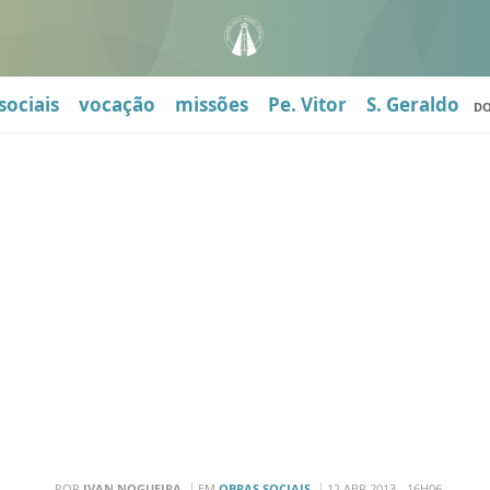
sociais
vocação
missões
Pe. Vitor
S. Geraldo
D
POR
IVAN NOGUEIRA
EM
OBRAS SOCIAIS
12 ABR 2013 - 16H06