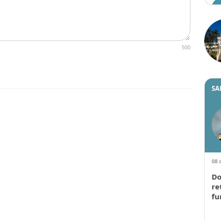
500
SA
08 
Do
re
fu