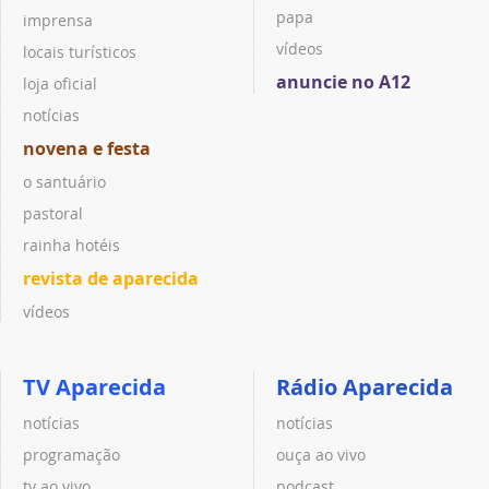
papa
imprensa
vídeos
locais turísticos
anuncie no A12
loja oficial
notícias
novena e festa
o santuário
pastoral
rainha hotéis
revista de aparecida
vídeos
TV Aparecida
Rádio Aparecida
notícias
notícias
programação
ouça ao vivo
tv ao vivo
podcast