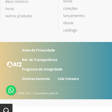
livros
deus conosco
coleções
livros
lançamentos
outros produtos
ebook
catálogo
Aviso de Privacidade
Rel. de Transparência
Programa de Integridade
Direitos Autorais
Fale Conosco
© 2007 - 2026. A12 - Conectados pela fé.