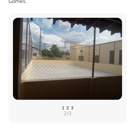
Gomes.
1
2
3
2
/3