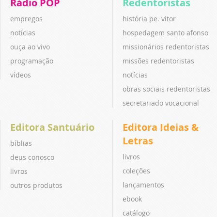
Rádio POP
Redentoristas
empregos
história pe. vitor
notícias
hospedagem santo afonso
ouça ao vivo
missionários redentoristas
programação
missões redentoristas
vídeos
notícias
obras sociais redentoristas
secretariado vocacional
Editora Santuário
Editora Ideias &
Letras
bíblias
livros
deus conosco
coleções
livros
lançamentos
outros produtos
ebook
catálogo