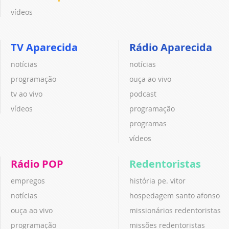
vídeos
TV Aparecida
Rádio Aparecida
notícias
notícias
programação
ouça ao vivo
tv ao vivo
podcast
vídeos
programação
programas
vídeos
Rádio POP
Redentoristas
empregos
história pe. vitor
notícias
hospedagem santo afonso
ouça ao vivo
missionários redentoristas
programação
missões redentoristas