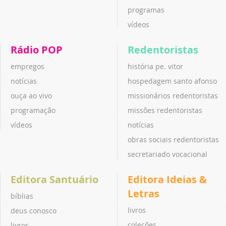
programas
vídeos
Rádio POP
Redentoristas
empregos
história pe. vitor
notícias
hospedagem santo afonso
ouça ao vivo
missionários redentoristas
programação
missões redentoristas
vídeos
notícias
obras sociais redentoristas
secretariado vocacional
Editora Santuário
Editora Ideias &
Letras
bíblias
livros
deus conosco
coleções
livros