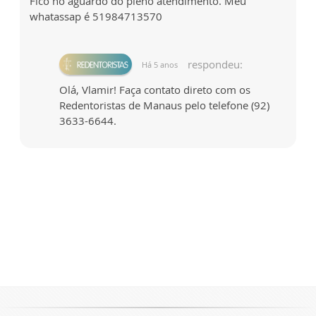
Fico no aguardo do pleno atendimento. Meu
whatassap é 51984713570
respondeu:
Há 5 anos
Olá, Vlamir! Faça contato direto com os
Redentoristas de Manaus pelo telefone (92)
3633-6644.