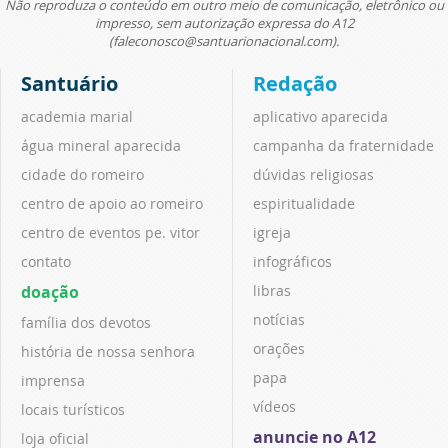
Não reproduza o conteúdo em outro meio de comunicação, eletrônico ou
impresso, sem autorização expressa do A12
(faleconosco@santuarionacional.com).
Santuário
Redação
academia marial
aplicativo aparecida
água mineral aparecida
campanha da fraternidade
cidade do romeiro
dúvidas religiosas
centro de apoio ao romeiro
espiritualidade
centro de eventos pe. vitor
igreja
contato
infográficos
doação
libras
notícias
família dos devotos
orações
história de nossa senhora
papa
imprensa
vídeos
locais turísticos
anuncie no A12
loja oficial