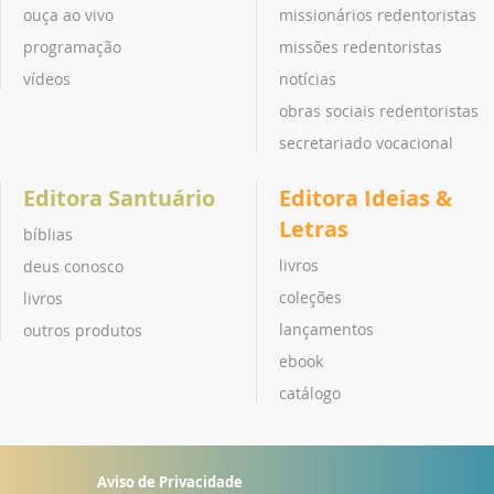
ouça ao vivo
missionários redentoristas
programação
missões redentoristas
vídeos
notícias
obras sociais redentoristas
secretariado vocacional
Editora Santuário
Editora Ideias &
Letras
bíblias
livros
deus conosco
coleções
livros
lançamentos
outros produtos
ebook
catálogo
Aviso de Privacidade