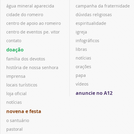
água mineral aparecida
campanha da fraternidade
cidade do romeiro
dúvidas religiosas
centro de apoio ao romeiro
espiritualidade
centro de eventos pe. vitor
igreja
contato
infográficos
doação
libras
notícias
família dos devotos
orações
história de nossa senhora
papa
imprensa
vídeos
locais turísticos
anuncie no A12
loja oficial
notícias
novena e festa
o santuário
pastoral