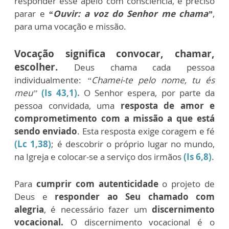
responder esse apelo com consciência, é preciso
parar e
“Ouvir: a voz do Senhor me chama”
,
para uma vocação e missão.
Vocação significa convocar, chamar,
escolher.
Deus chama cada pessoa
individualmente:
“Chamei-te pelo nome, tu és
meu”
(Is 43,1).
O Senhor espera, por parte da
pessoa convidada, uma
resposta de amor e
comprometimento com a missão a que está
sendo enviado
. Esta resposta exige coragem e fé
(Lc 1,38)
; é descobrir o próprio lugar no mundo,
na Igreja e colocar-se a serviço dos irmãos
(Is 6,8)
.
Para
cumprir com autenticidade
o projeto de
Deus e
responder ao Seu chamado com
alegria
, é necessário fazer um
discernimento
vocacional.
O discernimento vocacional é o