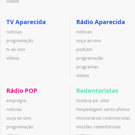
vídeos
TV Aparecida
Rádio Aparecida
notícias
notícias
programação
ouça ao vivo
tv ao vivo
podcast
vídeos
programação
programas
vídeos
Rádio POP
Redentoristas
empregos
história pe. vitor
notícias
hospedagem santo afonso
ouça ao vivo
missionários redentoristas
programação
missões redentoristas