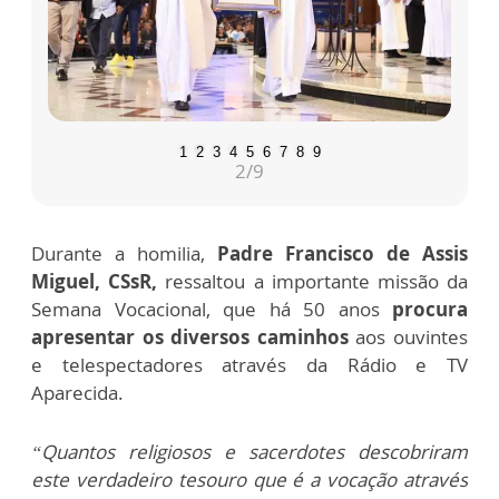
1
2
3
4
5
6
7
8
9
2
/9
Durante a homilia,
Padre Francisco de Assis
Miguel, CSsR,
ressaltou a importante missão da
Semana Vocacional, que há 50 anos
procura
apresentar os diversos caminhos
aos ouvintes
e telespectadores através da Rádio e TV
Aparecida.
“Quantos religiosos e sacerdotes descobriram
este verdadeiro tesouro que é a vocação através