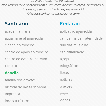
brasileira sobre direito autoral.
Não reproduza o conteúdo em outro meio de comunicação, eletrônico ou
impresso, sem autorização expressa do A12
(faleconosco@santuarionacional.com).
Santuário
Redação
academia marial
aplicativo aparecida
água mineral aparecida
campanha da fraternidade
cidade do romeiro
dúvidas religiosas
centro de apoio ao romeiro
espiritualidade
centro de eventos pe. vitor
igreja
contato
infográficos
doação
libras
notícias
família dos devotos
orações
história de nossa senhora
papa
imprensa
vídeos
locais turísticos