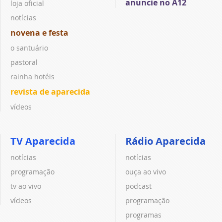
anuncie no A12
loja oficial
notícias
novena e festa
o santuário
pastoral
rainha hotéis
revista de aparecida
vídeos
TV Aparecida
Rádio Aparecida
notícias
notícias
programação
ouça ao vivo
tv ao vivo
podcast
vídeos
programação
programas