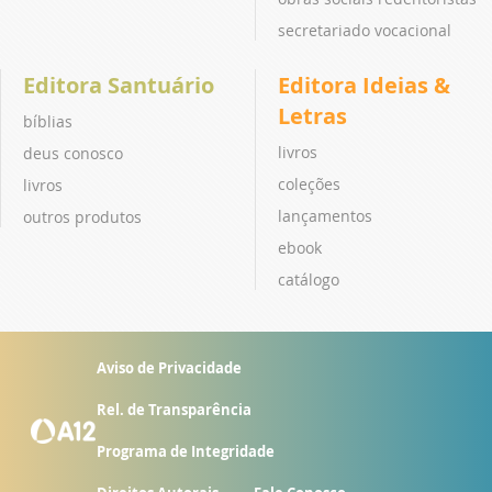
secretariado vocacional
Editora Santuário
Editora Ideias &
Letras
bíblias
livros
deus conosco
coleções
livros
lançamentos
outros produtos
ebook
catálogo
Aviso de Privacidade
Rel. de Transparência
Programa de Integridade