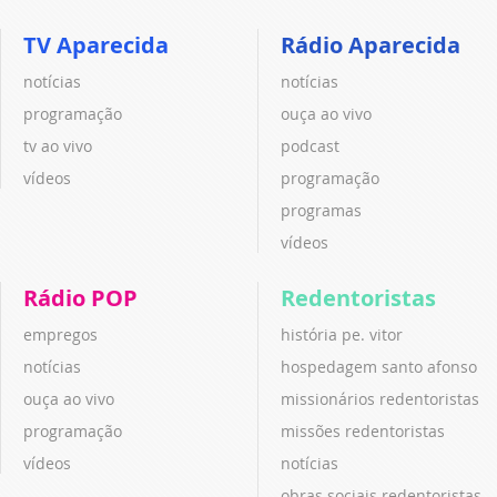
TV Aparecida
Rádio Aparecida
notícias
notícias
programação
ouça ao vivo
tv ao vivo
podcast
vídeos
programação
programas
vídeos
Rádio POP
Redentoristas
empregos
história pe. vitor
notícias
hospedagem santo afonso
ouça ao vivo
missionários redentoristas
programação
missões redentoristas
vídeos
notícias
obras sociais redentoristas