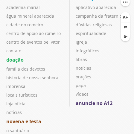
academia marial
aplicativo aparecida
água mineral aparecida
campanha da fraternidade
cidade do romeiro
dúvidas religiosas
centro de apoio ao romeiro
espiritualidade
centro de eventos pe. vitor
igreja
contato
infográficos
doação
libras
notícias
família dos devotos
orações
história de nossa senhora
papa
imprensa
vídeos
locais turísticos
anuncie no A12
loja oficial
notícias
novena e festa
o santuário