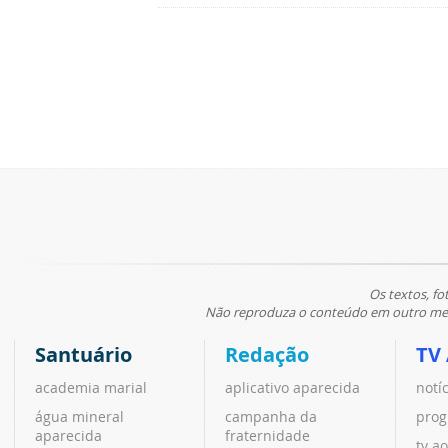
Os textos, fo
Não reproduza o conteúdo em outro meio
Santuário
Redação
TV
academia marial
aplicativo aparecida
notí
água mineral
campanha da
prog
aparecida
fraternidade
tv ao