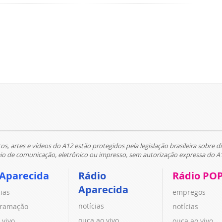
tos, artes e vídeos do A12 estão protegidos pela legislação brasileira sobre di
 de comunicação, eletrônico ou impresso, sem autorização expressa do A
 Aparecida
Rádio
Rádio PO
Aparecida
cias
empregos
notícias
ramação
notícias
ouça ao vivo
 vivo
ouça ao vivo