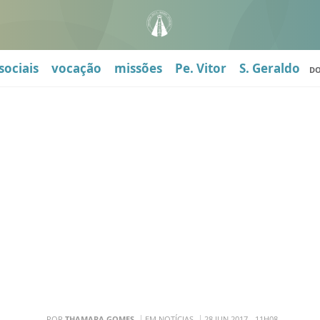
sociais
vocação
missões
Pe. Vitor
S. Geraldo
D
POR
THAMARA GOMES
EM NOTÍCIAS
28 JUN 2017 - 11H08