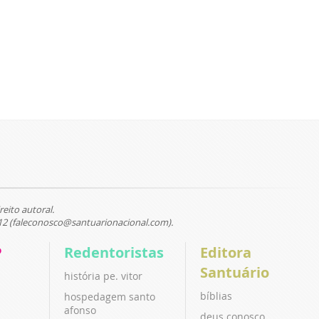
reito autoral.
12 (faleconosco@santuarionacional.com).
P
Redentoristas
Editora
Santuário
história pe. vitor
bíblias
hospedagem santo
afonso
deus conosco