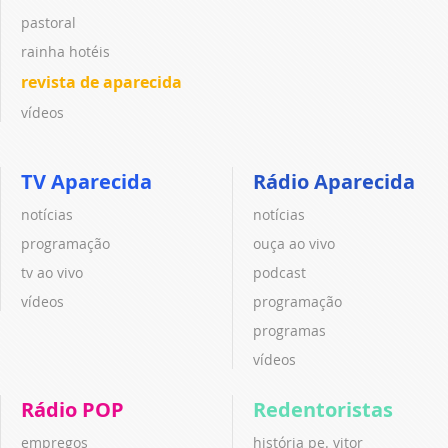
pastoral
rainha hotéis
revista de aparecida
vídeos
TV Aparecida
Rádio Aparecida
notícias
notícias
programação
ouça ao vivo
tv ao vivo
podcast
vídeos
programação
programas
vídeos
Rádio POP
Redentoristas
empregos
história pe. vitor