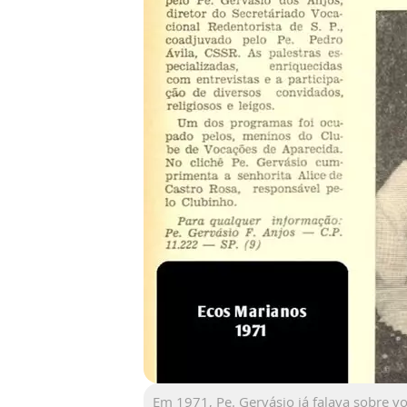
Em 1971, Pe. Gervásio já falava sobre v