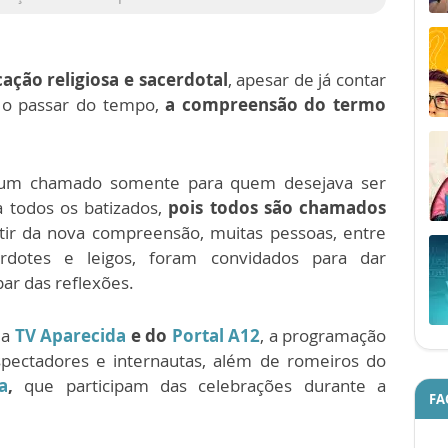
ação religiosa e sacerdotal
, apesar de já contar
m o passar do tempo,
a compreensão do termo
 um chamado somente para quem desejava ser
a todos os batizados,
pois todos são chamados
rtir da nova compreensão, muitas pessoas, entre
acerdotes e leigos, foram convidados para dar
ar das reflexões.
da
TV Aparecida
e do
Portal A12
, a programação
spectadores e internautas, além de romeiros do
a
,
que participam das celebrações durante a
FA