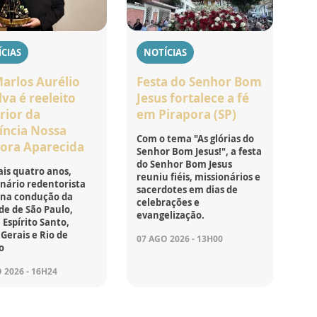
CIAS
NOTÍCIAS
Marlos Aurélio
Festa do Senhor Bom
lva é reeleito
Jesus fortalece a fé
rior da
em Pirapora (SP)
íncia Nossa
Com o tema "As glórias do
ora Aparecida
Senhor Bom Jesus!", a festa
do Senhor Bom Jesus
is quatro anos,
reuniu fiéis, missionários e
nário redentorista
sacerdotes em dias de
 na condução da
celebrações e
e de São Paulo,
evangelização.
 Espírito Santo,
Gerais e Rio de
07 AGO 2026 - 13H00
o
 2026 - 16H24