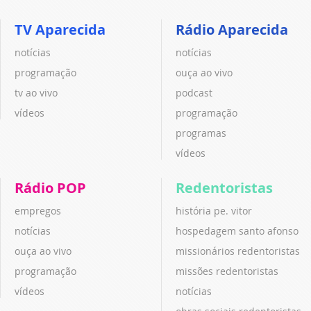
TV Aparecida
Rádio Aparecida
notícias
notícias
programação
ouça ao vivo
tv ao vivo
podcast
vídeos
programação
programas
vídeos
Rádio POP
Redentoristas
empregos
história pe. vitor
notícias
hospedagem santo afonso
ouça ao vivo
missionários redentoristas
programação
missões redentoristas
vídeos
notícias