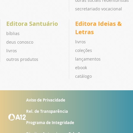
obras sociais redentoristas
secretariado vocacional
Editora Santuário
Editora Ideias &
Letras
bíblias
livros
deus conosco
coleções
livros
lançamentos
outros produtos
ebook
catálogo
Aviso de Privacidade
Rel. de Transparência
Programa de Integridade