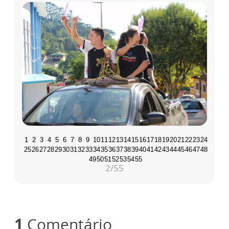
1
2
3
4
5
6
7
8
9
10
11
12
13
14
15
16
17
18
19
20
21
22
23
24
25
26
27
28
29
30
31
32
33
34
35
36
37
38
39
40
41
42
43
44
45
46
47
48
49
50
51
52
53
54
55
2
/55
1
Comentário