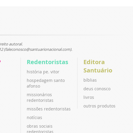
reito autoral.
12 (faleconosco@santuarionacional.com).
P
Redentoristas
Editora
Santuário
história pe. vitor
bíblias
hospedagem santo
afonso
deus conosco
missionários
livros
redentoristas
outros produtos
missões redentoristas
notícias
obras sociais
redentoristas