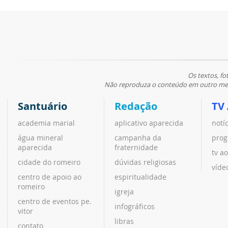
Os textos, fo
Não reproduza o conteúdo em outro meio
Santuário
Redação
TV
academia marial
aplicativo aparecida
notí
água mineral
campanha da
prog
aparecida
fraternidade
tv ao
cidade do romeiro
dúvidas religiosas
víde
centro de apoio ao
espiritualidade
romeiro
igreja
centro de eventos pe.
infográficos
vitor
libras
contato