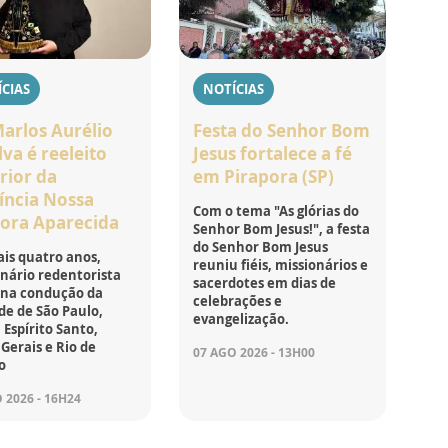
CIAS
NOTÍCIAS
Marlos Aurélio
Festa do Senhor Bom
lva é reeleito
Jesus fortalece a fé
rior da
em Pirapora (SP)
íncia Nossa
Com o tema "As glórias do
ora Aparecida
Senhor Bom Jesus!", a festa
do Senhor Bom Jesus
is quatro anos,
reuniu fiéis, missionários e
nário redentorista
sacerdotes em dias de
 na condução da
celebrações e
e de São Paulo,
evangelização.
 Espírito Santo,
Gerais e Rio de
07 AGO 2026 - 13H00
o
 2026 - 16H24