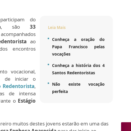
articipam do
ida, são
33
Leia Mais
 acompanhados
Conheça a oração do
dentorista
ao
Papa Francisco pelas
dos encontros
vocações
Conheça a história dos 4
to vocacional,
Santos Redentoristas
e de iniciar o
Não existe vocação
 Redentorista
,
perfeita
ias de intensa
urante o
Estágio
vereiro muitos destes jovens estarão em uma das
ossa Senhora Aparecida
para dar início ao