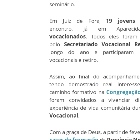
seminário.
Em Juiz de Fora,
19 jovens
p
encontro, já em Aparec
vocacionados
. Todos eles foram
pelo
Secretariado Vocacional Re
longo do ano e participaram 
vocacionais e retiro.
Assim, ao final do acompanhamen
tendo demostrado real interess
caminho formativo na
Congregação
foram convidados a vivenciar d
experiência de vida comunitária d
Vocacional
.
Com a graça de Deus, a partir de fe
casas de formação
da
Província N