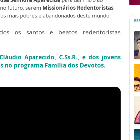
 no futuro, serem
Missionários Redentoristas
 aos mais pobres e abandonados deste mundo.
ES
os os santos e beatos redentoristas
Cláudio Aparecido, C.Ss.R., e dos jovens
s no programa Família dos Devotos.