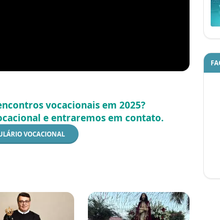
FA
 encontros vocacionais em 2025?
ocacional e entraremos em contato.
LÁRIO VOCACIONAL