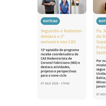
NOTÍCIAS
NOTÍ
Seguindo o Redentor
Pe. 
destaca o 2º
da Si
semestre nos CAS
Supe
Prov
12º episódio do programa
Senh
recebe coordenadora do
CAS Redentorista de
Por ma
Coronel Fabriciano (MG) e
missio
destaca atividades,
segue
projetos e perspectivas
Unidad
para o novo ciclo
Bahia,
Minas 
07 AGO 2026 - 17H45
Janeir
07 AGO