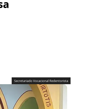
sa
Secretariado Vocacional Redentorista