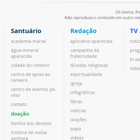
Os textos, fo
Não reproduza o conteúdo em outro meio
Santuário
Redação
TV
academia marial
aplicativo aparecida
notí
água mineral
campanha da
prog
aparecida
fraternidade
tv ao
cidade do romeiro
dúvidas religiosas
víde
centro de apoio ao
espiritualidade
romeiro
igreja
centro de eventos pe.
infográficos
vitor
libras
contato
notícias
doação
orações
família dos devotos
papa
história de nossa
vídeos
senhora