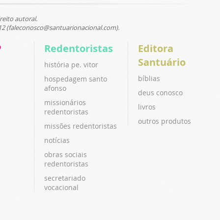
reito autoral.
12 (faleconosco@santuarionacional.com).
P
Redentoristas
Editora
Santuário
história pe. vitor
bíblias
hospedagem santo
afonso
deus conosco
missionários
livros
redentoristas
outros produtos
missões redentoristas
notícias
obras sociais
redentoristas
secretariado
vocacional