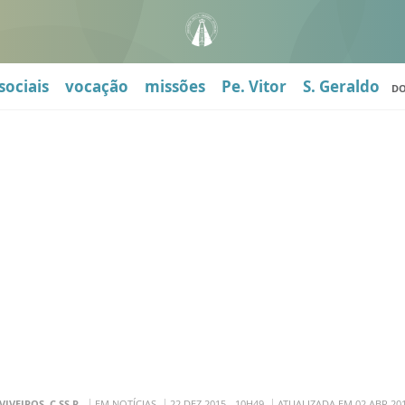
sociais
vocação
missões
Pe. Vitor
S. Geraldo
D
 VIVEIROS, C.SS.R.
EM NOTÍCIAS
22 DEZ 2015 - 10H49
ATUALIZADA EM 02 ABR 201