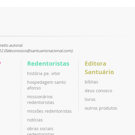
reito autoral.
12 (faleconosco@santuarionacional.com).
P
Redentoristas
Editora
Santuário
história pe. vitor
bíblias
hospedagem santo
afonso
deus conosco
missionários
livros
redentoristas
outros produtos
missões redentoristas
notícias
obras sociais
redentoristas