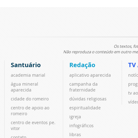
Os textos, fo
Não reproduza o conteúdo em outro meio
Santuário
Redação
TV
academia marial
aplicativo aparecida
notí
água mineral
campanha da
prog
aparecida
fraternidade
tv ao
cidade do romeiro
dúvidas religiosas
víde
centro de apoio ao
espiritualidade
romeiro
igreja
centro de eventos pe.
infográficos
vitor
libras
contato