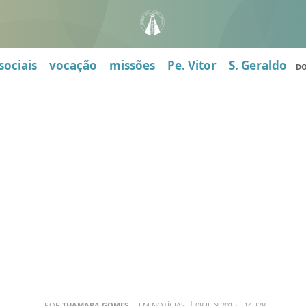
sociais
vocação
missões
Pe. Vitor
S. Geraldo
D
POR
THAMARA GOMES
EM NOTÍCIAS
08 JUN 2015 - 14H28