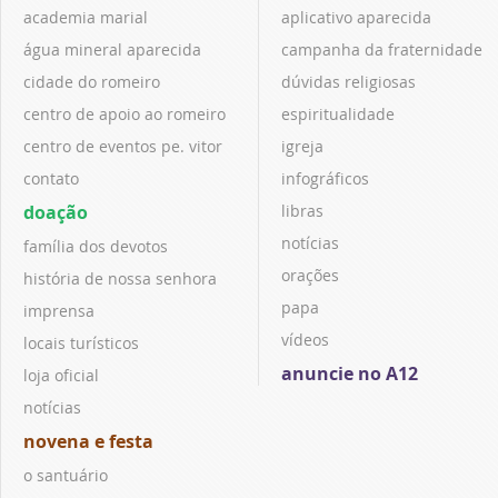
academia marial
aplicativo aparecida
água mineral aparecida
campanha da fraternidade
cidade do romeiro
dúvidas religiosas
centro de apoio ao romeiro
espiritualidade
centro de eventos pe. vitor
igreja
contato
infográficos
doação
libras
notícias
família dos devotos
orações
história de nossa senhora
papa
imprensa
vídeos
locais turísticos
anuncie no A12
loja oficial
notícias
novena e festa
o santuário