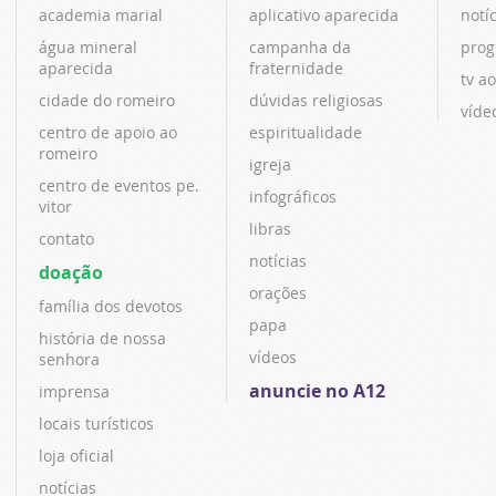
academia marial
aplicativo aparecida
notí
água mineral
campanha da
prog
aparecida
fraternidade
tv ao
cidade do romeiro
dúvidas religiosas
víde
centro de apoio ao
espiritualidade
romeiro
igreja
centro de eventos pe.
infográficos
vitor
libras
contato
notícias
doação
orações
família dos devotos
papa
história de nossa
vídeos
senhora
anuncie no A12
imprensa
locais turísticos
loja oficial
notícias