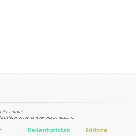
reito autoral.
12 (faleconosco@santuarionacional.com).
P
Redentoristas
Editora