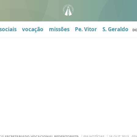
sociais
vocação
missões
Pe. Vitor
S. Geraldo
D
OR
SECRETARIADO VOCACIONAL REDENTORISTA
EM NOTÍCIAS
16 OUT 2013 - 01