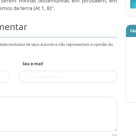
ra serem minhas testemunhas em Jerusalém, em
emos da terra (At 1, 8)”.
omentar
FA
dade exclusiva de seus autores e não representam a opinião do
Seu e-mail
500