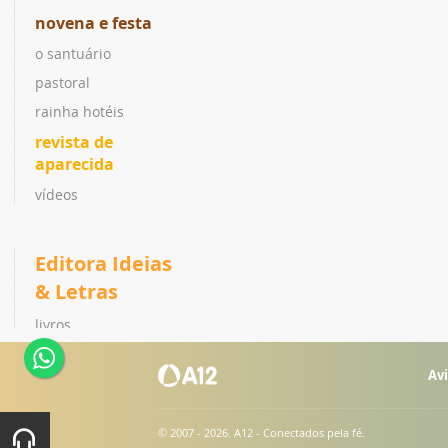
novena e festa
o santuário
pastoral
rainha hotéis
revista de
aparecida
vídeos
Editora Ideias
& Letras
livros
coleções
Avi
lançamentos
ebook
© 2007 - 2026. A12 - Conectados pela fé.
catálogo