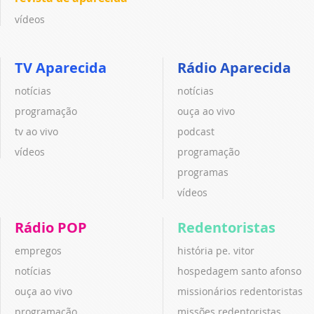
vídeos
TV Aparecida
Rádio Aparecida
notícias
notícias
programação
ouça ao vivo
tv ao vivo
podcast
vídeos
programação
programas
vídeos
Rádio POP
Redentoristas
empregos
história pe. vitor
notícias
hospedagem santo afonso
ouça ao vivo
missionários redentoristas
programação
missões redentoristas