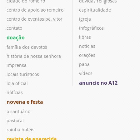
cidade do romeiro
dúvidas religiosas
centro de apoio ao romeiro
espiritualidade
centro de eventos pe. vitor
igreja
contato
infográficos
doação
libras
notícias
família dos devotos
orações
história de nossa senhora
papa
imprensa
vídeos
locais turísticos
anuncie no A12
loja oficial
notícias
novena e festa
o santuário
pastoral
rainha hotéis
revista de aparecida