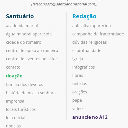
(faleconosco@santuarionacional.com).
Santuário
Redação
academia marial
aplicativo aparecida
água mineral aparecida
campanha da fraternidade
cidade do romeiro
dúvidas religiosas
centro de apoio ao romeiro
espiritualidade
centro de eventos pe. vitor
igreja
contato
infográficos
doação
libras
notícias
família dos devotos
orações
história de nossa senhora
papa
imprensa
vídeos
locais turísticos
anuncie no A12
loja oficial
notícias