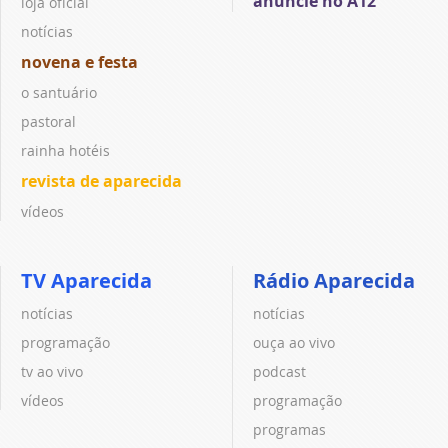
anuncie no A12
loja oficial
notícias
novena e festa
o santuário
pastoral
rainha hotéis
revista de aparecida
vídeos
TV Aparecida
Rádio Aparecida
notícias
notícias
programação
ouça ao vivo
tv ao vivo
podcast
vídeos
programação
programas