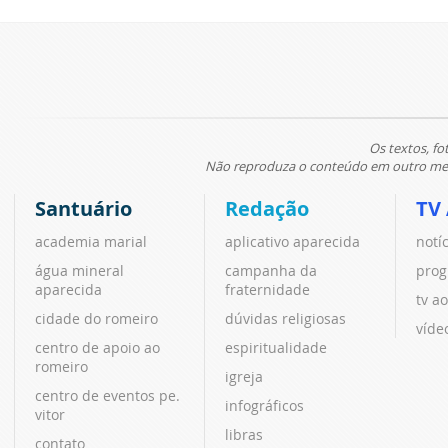
Os textos, fo
Não reproduza o conteúdo em outro meio
Santuário
Redação
TV
academia marial
aplicativo aparecida
notí
água mineral
campanha da
prog
aparecida
fraternidade
tv ao
cidade do romeiro
dúvidas religiosas
víde
centro de apoio ao
espiritualidade
romeiro
igreja
centro de eventos pe.
infográficos
vitor
libras
contato