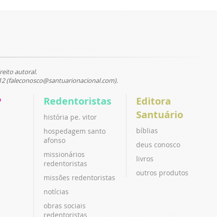
reito autoral.
12 (faleconosco@santuarionacional.com).
P
Redentoristas
Editora
Santuário
história pe. vitor
bíblias
hospedagem santo
afonso
deus conosco
missionários
livros
redentoristas
outros produtos
missões redentoristas
notícias
obras sociais
redentoristas