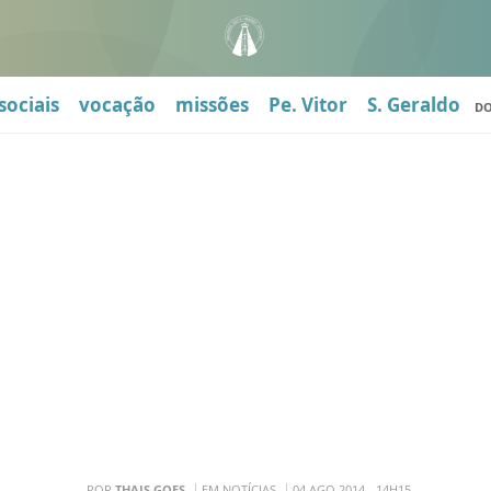
sociais
vocação
missões
Pe. Vitor
S. Geraldo
D
POR
THAIS GOES
EM NOTÍCIAS
04 AGO 2014 - 14H15