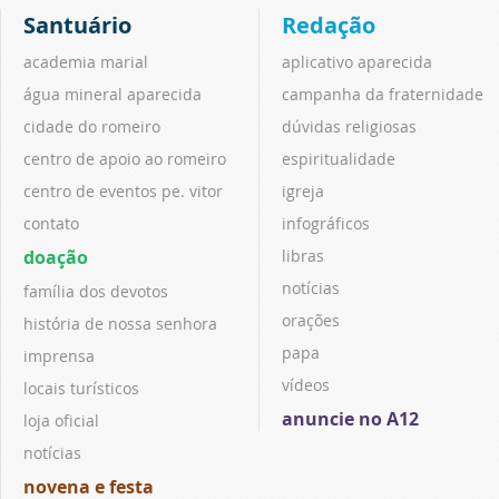
Santuário
Redação
academia marial
aplicativo aparecida
água mineral aparecida
campanha da fraternidade
cidade do romeiro
dúvidas religiosas
centro de apoio ao romeiro
espiritualidade
centro de eventos pe. vitor
igreja
contato
infográficos
doação
libras
notícias
família dos devotos
orações
história de nossa senhora
papa
imprensa
vídeos
locais turísticos
anuncie no A12
loja oficial
notícias
novena e festa