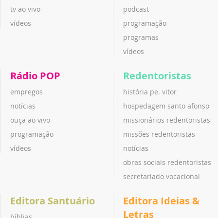
tv ao vivo
podcast
vídeos
programação
programas
vídeos
Rádio POP
Redentoristas
empregos
história pe. vitor
notícias
hospedagem santo afonso
ouça ao vivo
missionários redentoristas
programação
missões redentoristas
vídeos
notícias
obras sociais redentoristas
secretariado vocacional
Editora Santuário
Editora Ideias &
Letras
bíblias