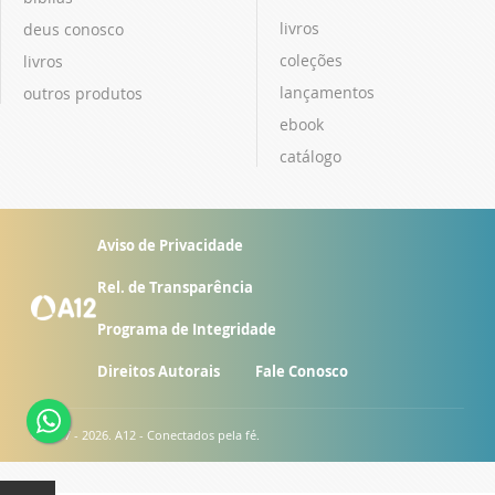
livros
deus conosco
coleções
livros
lançamentos
outros produtos
ebook
catálogo
Aviso de Privacidade
Rel. de Transparência
Programa de Integridade
Direitos Autorais
Fale Conosco
© 2007 - 2026. A12 - Conectados pela fé.