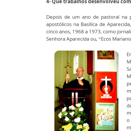
4- Que trabalhos desenvolveu com
Depois de um ano de pastoral na p
apostólicos na Basílica de Apareci
cinco anos, 1968 a 1973, como jornal
Senhora Aparecida ou, “Ecos Mariano
E
M
S
M
p
m
p
d
m
o
m