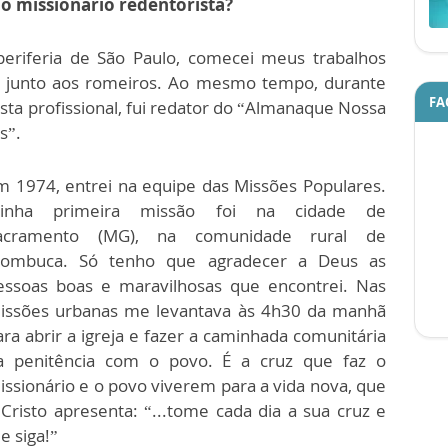
o missionário redentorista?
eriferia de São Paulo, comecei meus trabalhos
da, junto aos romeiros. Ao mesmo tempo, durante
FA
ista profissional, fui redator do “Almanaque Nossa
s”.
m 1974, entrei na equipe das Missões Populares.
inha primeira missão foi na cidade de
acramento (MG), na comunidade rural de
ombuca. Só tenho que agradecer a Deus as
essoas boas e maravilhosas que encontrei. Nas
issões urbanas me levantava às 4h30 da manhã
ara abrir a igreja e fazer a caminhada comunitária
a penitência com o povo. É a cruz que faz o
issionário e o povo viverem para a vida nova, que
 Cristo apresenta: “...tome cada dia a sua cruz e
e siga!”