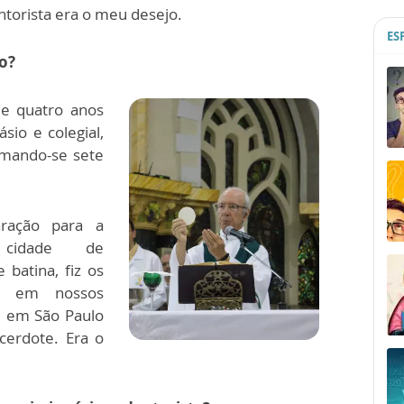
entorista era o meu desejo.
ES
o?
e quatro anos
sio e colegial,
mando-se sete
ração para a
 cidade de
 batina, fiz os
ia em nossos
 e em São Paulo
acerdote. Era o