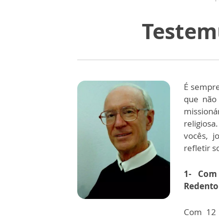
Testem
É sempre
que não
missioná
religios
vocês, j
refletir 
1- Com
Redentor
Com 12 a