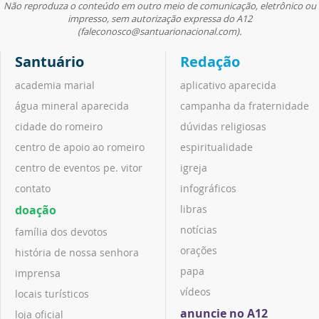
Não reproduza o conteúdo em outro meio de comunicação, eletrônico ou
impresso, sem autorização expressa do A12
(faleconosco@santuarionacional.com).
Santuário
Redação
academia marial
aplicativo aparecida
água mineral aparecida
campanha da fraternidade
cidade do romeiro
dúvidas religiosas
centro de apoio ao romeiro
espiritualidade
centro de eventos pe. vitor
igreja
contato
infográficos
doação
libras
notícias
família dos devotos
orações
história de nossa senhora
papa
imprensa
vídeos
locais turísticos
anuncie no A12
loja oficial