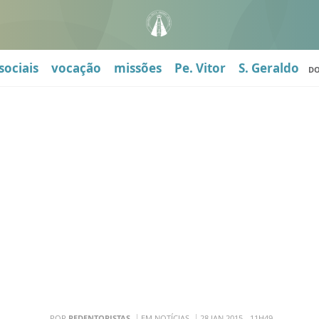
sociais
vocação
missões
Pe. Vitor
S. Geraldo
D
POR
REDENTORISTAS
EM NOTÍCIAS
28 JAN 2015 - 11H49