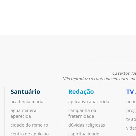
Os textos, fo
Não reproduza o conteúdo em outro meio
Santuário
Redação
TV
academia marial
aplicativo aparecida
notí
água mineral
campanha da
prog
aparecida
fraternidade
tv ao
cidade do romeiro
dúvidas religiosas
víde
centro de apoio ao
espiritualidade