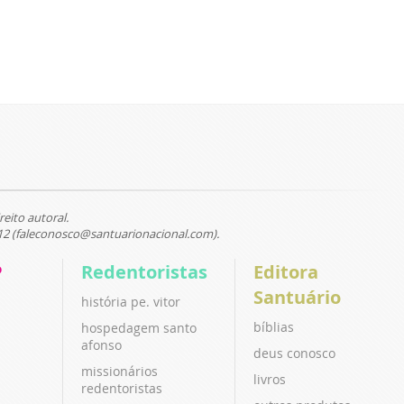
reito autoral.
12 (faleconosco@santuarionacional.com).
P
Redentoristas
Editora
Santuário
história pe. vitor
bíblias
hospedagem santo
afonso
deus conosco
missionários
livros
redentoristas