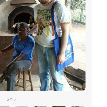
ves,...
mais
2
/16