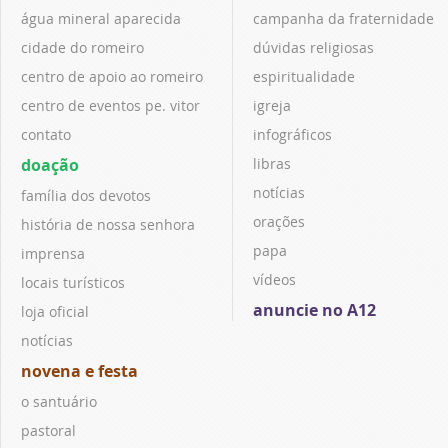
água mineral aparecida
campanha da fraternidade
cidade do romeiro
dúvidas religiosas
centro de apoio ao romeiro
espiritualidade
centro de eventos pe. vitor
igreja
contato
infográficos
doação
libras
notícias
família dos devotos
orações
história de nossa senhora
papa
imprensa
vídeos
locais turísticos
anuncie no A12
loja oficial
notícias
novena e festa
o santuário
pastoral