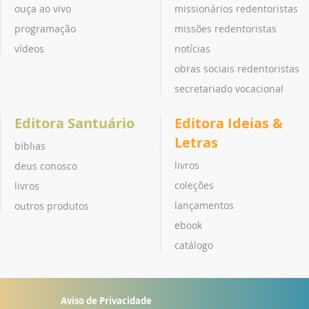
ouça ao vivo
missionários redentoristas
programação
missões redentoristas
vídeos
notícias
obras sociais redentoristas
secretariado vocacional
Editora Santuário
Editora Ideias &
Letras
bíblias
livros
deus conosco
coleções
livros
lançamentos
outros produtos
ebook
catálogo
Aviso de Privacidade