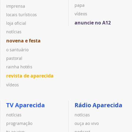
papa
imprensa
vídeos
locais turísticos
anuncie no A12
loja oficial
notícias
novena e festa
o santuário
pastoral
rainha hotéis
revista de aparecida
vídeos
TV Aparecida
Rádio Aparecida
notícias
notícias
programação
ouça ao vivo
tv ao vivo
podcast