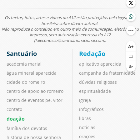
Os textos, fotos, artes e vídeos do A12 estão protegidos pela legislação
brasileira sobre direito autoral.
Não reproduza o conteúdo em outro meio de comunicação, eletrônico ou
impresso, sem autorização expressa do A12
(faleconosco@santuarionacional.com).
Santuário
Redação
academia marial
aplicativo aparecida
água mineral aparecida
campanha da fraternidade
cidade do romeiro
dúvidas religiosas
centro de apoio ao romeiro
espiritualidade
centro de eventos pe. vitor
igreja
contato
infográficos
doação
libras
notícias
família dos devotos
orações
história de nossa senhora