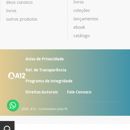
livros
deus conosco
coleções
livros
lançamentos
outros produtos
ebook
catálogo
Aviso de Privacidade
Rel. de Transparência
Programa de Integridade
Direitos Autorais
Fale Conosco
© 2007 - 2026. A12 - Conectados pela fé.