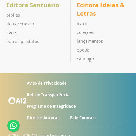
Editora Santuário
Editora Ideias &
Letras
bíblias
livros
deus conosco
coleções
livros
lançamentos
outros produtos
ebook
catálogo
Aviso de Privacidade
Rel. de Transparência
Programa de Integridade
Direitos Autorais
Fale Conosco
© 2007 - 2026. A12 - Conectados pela fé.